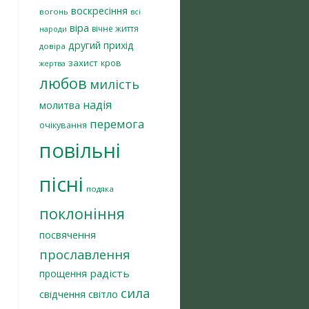
воскресіння
вогонь
всі
віра
вічне життя
народи
другий прихід
довіра
захист
кров
жертва
любов
милість
надія
молитва
перемога
очікування
повільні
пісні
подяка
поклоніння
посвячення
прославлення
радість
прощення
сила
світло
свідчення