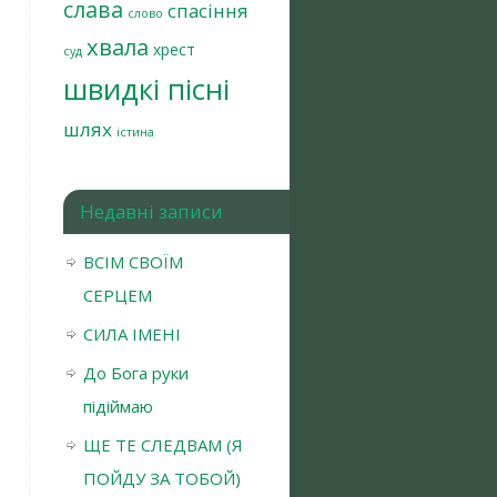
слава
спасіння
слово
хвала
хрест
суд
швидкі пісні
шлях
істина
Недавні записи
ВСІМ СВОЇМ
СЕРЦЕМ
СИЛА ІМЕНІ
До Бога руки
підіймаю
ЩЕ ТЕ СЛЕДВАМ (Я
ПОЙДУ ЗА ТОБОЙ)