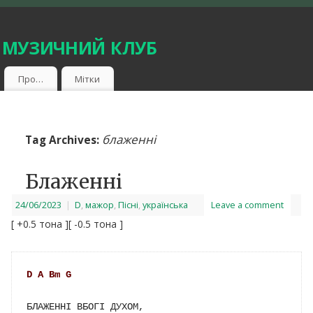
 музичний клуб
Про…
Мітки
блаженні
Tag Archives:
Блаженні
24/06/2023
|
D
,
мажор
,
Пісні
,
українська
Leave a comment
[ +0.5 тона ]
[ -0.5 тона ]
D
A
Bm
G
БЛАЖЕННІ ВБОГІ ДУХОМ, 
