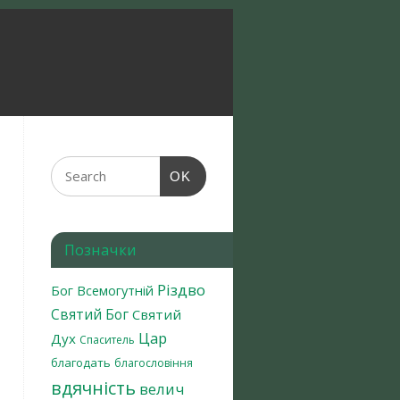
OK
Позначки
Різдво
Бог Всемогутній
Святий Бог
Святий
Цар
Дух
Спаситель
благодать
благословіння
вдячність
велич