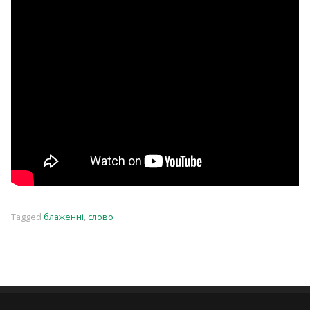
Tagged
блаженні
,
слово