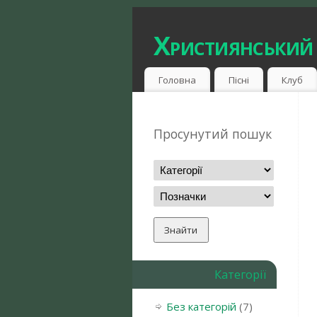
Християнський
Головна
Пісні
Клуб
Просунутий пошук
Категорії
Без категорій
(7)