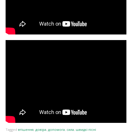
Tagged
втішення
,
довіра
,
допомога
,
сила
,
швидкі пісні