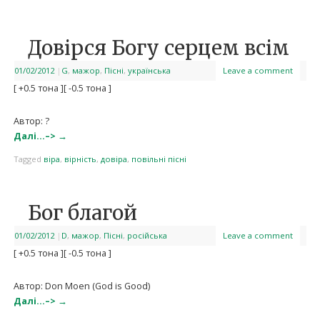
Довірся Богу серцем всім
01/02/2012
|
G
,
мажор
,
Пісні
,
українська
Leave a comment
[ +0.5 тона ]
[ -0.5 тона ]
Автор: ?
Далі…–>
→
Tagged
віра
,
вірність
,
довіра
,
повільні пісні
Бог благой
01/02/2012
|
D
,
мажор
,
Пісні
,
російська
Leave a comment
[ +0.5 тона ]
[ -0.5 тона ]
Автор: Don Moen (God is Good)
Далі…–>
→