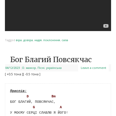
Tagged
віра
,
довіра
,
надія
,
поклоніння
,
сила
Бог Благий Повсякчас
04/12/2023
|
D
,
мажор
,
Пісні
,
українська
Leave a comment
[ +0.5 тона ]
[ -0.5 тона ]
D
Bm
БОГ БЛАГИЙ, ПОВСЯКЧАС, 

G
A
У МОЄМУ СЕРЦІ СЛАВЛЮ Я ЙОГО! 
