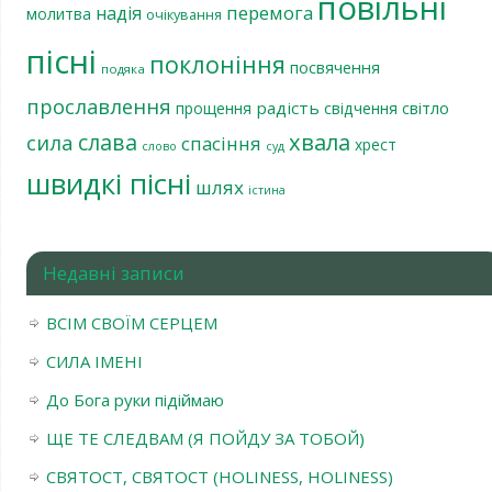
повільні
перемога
надія
молитва
очікування
пісні
поклоніння
посвячення
подяка
прославлення
радість
світло
прощення
свідчення
хвала
слава
сила
спасіння
хрест
слово
суд
швидкі пісні
шлях
істина
Недавні записи
ВСІМ СВОЇМ СЕРЦЕМ
СИЛА ІМЕНІ
До Бога руки підіймаю
ЩЕ ТЕ СЛЕДВАМ (Я ПОЙДУ ЗА ТОБОЙ)
СВЯТОСТ, СВЯТОСТ (HOLINESS, HOLINESS)