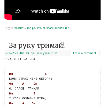
Tagged
благість
,
довіра
,
захист
,
хвала
,
швидкі пісні
За руку тримай!
24/07/2023
|
Dm
,
мінор
,
Пісні
,
українська
Leave a comment
[ +0.5 тона ]
[ -0.5 тона ]
Dm
B
Gm
A
Dm
Dm
B
Gm
A
Dm