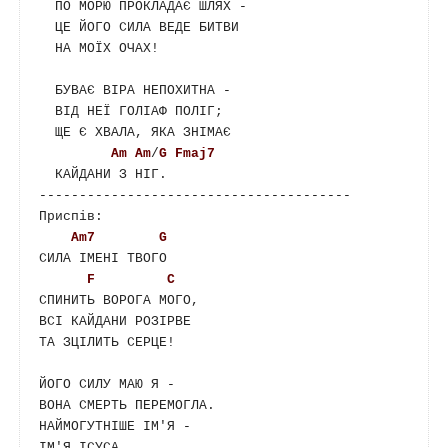
  ПО МОРЮ ПРОКЛАДАЄ ШЛЯХ -

  ЦЕ ЙОГО СИЛА ВЕДЕ БИТВИ

  НА МОЇХ ОЧАХ!

  БУВАЄ ВІРА НЕПОХИТНА -

  ВІД НЕЇ ГОЛІАФ ПОЛІГ;

  ЩЕ Є ХВАЛА, ЯКА ЗНІМАЄ

Am
Am
/
G
Fmaj7
  КАЙДАНИ З НІГ.

---------------------------------------

Приспів:  

Am7
G
СИЛА ІМЕНІ ТВОГО

F
C
СПИНИТЬ ВОРОГА МОГО,

ВСІ КАЙДАНИ РОЗІРВЕ

ТА ЗЦІЛИТЬ СЕРЦЕ!

ЙОГО СИЛУ МАЮ Я -

ВОНА СМЕРТЬ ПЕРЕМОГЛА.

НАЙМОГУТНІШЕ ІМ'Я -

ІМ'Я ІСУСА.
