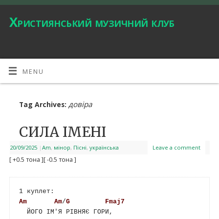
Християнський музичний клуб
MENU
довіра
Tag Archives:
СИЛА ІМЕНІ
20/09/2025
|
Am
,
мінор
,
Пісні
,
українська
Leave a comment
[ +0.5 тона ]
[ -0.5 тона ]
Am
Am
/
G
Fmaj7
  ЙОГО ІМ'Я РІВНЯЄ ГОРИ,
