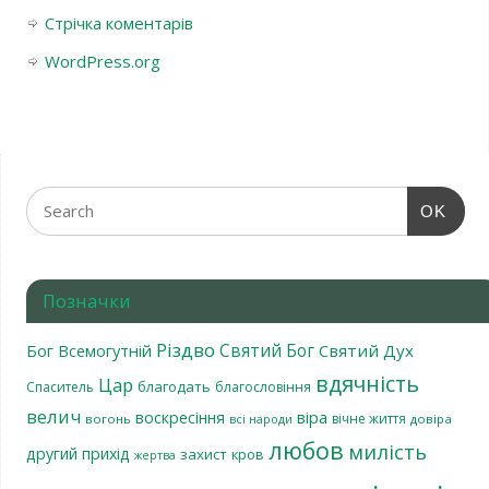
Стрічка коментарів
WordPress.org
OK
Позначки
Різдво
Святий Бог
Бог Всемогутній
Святий Дух
вдячність
Цар
благодать
Спаситель
благословіння
велич
віра
воскресіння
вічне життя
вогонь
довіра
всі народи
любов
милість
другий прихід
захист
кров
жертва