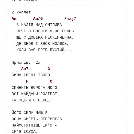
---------------------------------------

Am
Am
/
G
Fmaj7
  Є НАДІЯ НАД СМІЛИВА -

  ПЕЧІ З ВОГНЕМ Я НЕ БОЮСЬ.

  ЩЕ Є ДОВІРА НЕСКІНЧЕННА,

  ДЕ ЗНОВ І ЗНОВ МОЛЮСЬ,

  КОЛИ ВЖЕ ГРІБ ПУСТИЙ...

Приспів:  2х

Am7
G
СИЛА ІМЕНІ ТВОГО

F
C
СПИНИТЬ ВОРОГА МОГО,

ВСІ КАЙДАНИ РОЗІРВЕ

ТА ЗЦІЛИТЬ СЕРЦЕ!

ЙОГО СИЛУ МАЮ Я -

ВОНА СМЕРТЬ ПЕРЕМОГЛА.

НАЙМОГУТНІШЕ ІМ'Я -

ІМ'Я ІСУСА.
