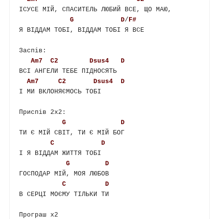
ІСУСЕ МІЙ, СПАСИТЕЛЬ ЛЮБИЙ ВСЕ, ЩО МАЮ, 

G
D
/
F#
Я ВІДДАМ ТОБІ, ВІДДАМ ТОБІ Я ВСЕ

Заспів:

Am7
C2
Dsus4
D
ВСІ АНГЕЛИ ТЕБЕ ПІДНОСЯТЬ

Am7
C2
Dsus4
D
І МИ ВКЛОНЯЄМОСЬ ТОБІ

Приспів 2x2:

G
D
ТИ Є МІЙ СВІТ, ТИ Є МІЙ БОГ

C
D
І Я ВІДДАМ ЖИТТЯ ТОБІ

G
D
ГОСПОДАР МІЙ, МОЯ ЛЮБОВ

C
D
В СЕРЦІ МОЄМУ ТІЛЬКИ ТИ

Програш x2
