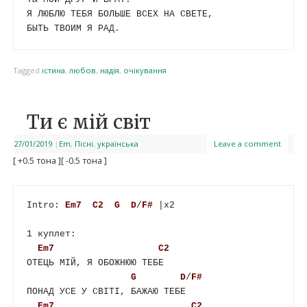
Я ЛЮБЛЮ ТЕБЯ БОЛЬШЕ ВСЕХ НА СВЕТЕ,

Tagged
істина
,
любов
,
надія
,
очікування
Ти є мій світ
27/01/2019
|
Em
,
Пісні
,
українська
Leave a comment
[ +0.5 тона ]
[ -0.5 тона ]
Intro: 
Em7
C2
G
D
/
F#
 |x2 

1 куплет:

Em7
C2
ОТЕЦЬ МІЙ, Я ОБОЖНЮЮ ТЕБЕ  

G
D
/
F#
ПОНАД УСЕ У СВІТІ, БАЖАЮ ТЕБЕ

Em7
C2