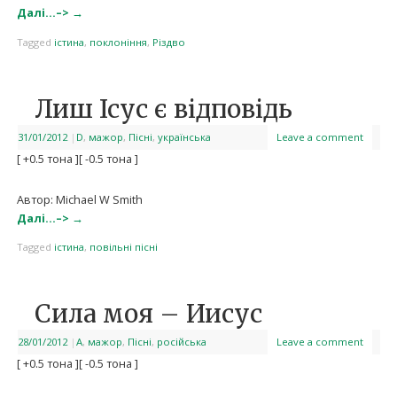
Далі…–>
→
Tagged
істина
,
поклоніння
,
Різдво
Лиш Ісус є відповідь
31/01/2012
|
D
,
мажор
,
Пісні
,
українська
Leave a comment
[ +0.5 тона ]
[ -0.5 тона ]
Автор: Michael W Smith
Далі…–>
→
Tagged
істина
,
повільні пісні
Сила моя – Иисус
28/01/2012
|
A
,
мажор
,
Пісні
,
російська
Leave a comment
[ +0.5 тона ]
[ -0.5 тона ]