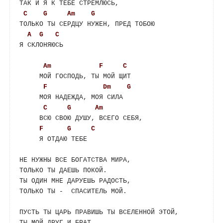
ТАК И Я К ТЕБЕ СТРЕМЛЮСЬ,

C
G
Am
G
ТОЛЬКО ТЫ СЕРДЦУ НУЖЕН, ПРЕД ТОБОЮ

A
G
C
Я СКЛОНЯЮСЬ

Am
F
C
     МОЙ ГОСПОДЬ, ТЫ МОЙ ЩИТ

F
Dm
G
     МОЯ НАДЕЖДА, МОЯ СИЛА

C
G
Am
     ВСЮ СВОЮ ДУШУ, ВСЕГО СЕБЯ,

F
G
C
     Я ОТДАЮ ТЕБЕ

НЕ НУЖНЫ ВСЕ БОГАТСТВА МИРА,

ТОЛЬКО ТЫ ДАЕШЬ ПОКОЙ.

ТЫ ОДИН МНЕ ДАРУЕШЬ РАДОСТЬ,

ТОЛЬКО ТЫ -  СПАСИТЕЛЬ МОЙ.

ПУСТЬ ТЫ ЦАРЬ ПРАВИШЬ ТЫ ВСЕЛЕННОЙ ЭТОЙ,

ТЫ МОЙ ДРУГ И БРАТ.
