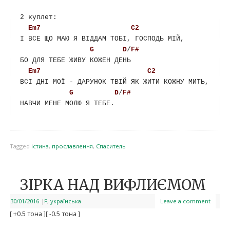
2 куплет:

Em7
C2
І ВСЕ ЩО МАЮ Я ВІДДАМ ТОБІ, ГОСПОДЬ МІЙ, 

G
D
/
F#
БО ДЛЯ ТЕБЕ ЖИВУ КОЖЕН ДЕНЬ

Em7
C2
ВСІ ДНІ МОЇ - ДАРУНОК ТВІЙ ЯК ЖИТИ КОЖНУ МИТЬ, 

G
D
/
F#
НАВЧИ МЕНЕ МОЛЮ Я ТЕБЕ.

Tagged
істина
,
прославлення
,
Спаситель
ЗІРКА НАД ВИФЛИЄМОМ
30/01/2016
|
F
,
українська
Leave a comment
[ +0.5 тона ]
[ -0.5 тона ]