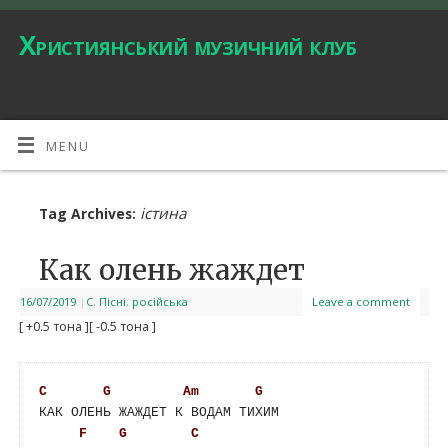
Християнський музичний клуб
MENU
істина
Tag Archives:
Как олень жаждет
16/07/2019
|
C
,
Пісні
,
російська
Leave a comment
[ +0.5 тона ]
[ -0.5 тона ]
C
G
Am
G
КАК ОЛЕНЬ ЖАЖДЕТ К ВОДАМ ТИХИМ

F
G
C