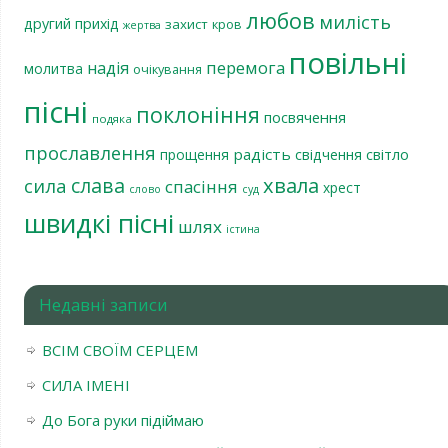
любов
милість
другий прихід
захист
кров
жертва
повільні
перемога
надія
молитва
очікування
пісні
поклоніння
посвячення
подяка
прославлення
радість
світло
прощення
свідчення
хвала
слава
сила
спасіння
хрест
слово
суд
швидкі пісні
шлях
істина
Недавні записи
ВСІМ СВОЇМ СЕРЦЕМ
СИЛА ІМЕНІ
До Бога руки підіймаю