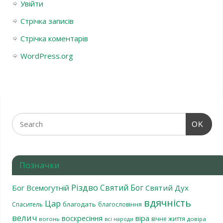
Увійти
Стрічка записів
Стрічка коментарів
WordPress.org
OK
Позначки
Різдво
Святий Бог
Бог Всемогутній
Святий Дух
вдячність
Цар
благодать
Спаситель
благословіння
велич
віра
воскресіння
вічне життя
вогонь
довіра
всі народи