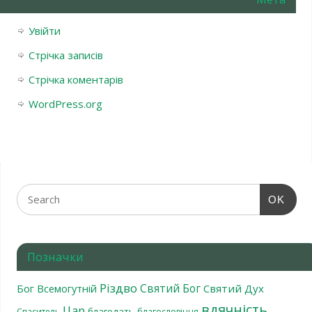
Увійти
Стрічка записів
Стрічка коментарів
WordPress.org
OK
Позначки
Різдво
Святий Бог
Бог Всемогутній
Святий Дух
вдячність
Цар
благодать
Спаситель
благословіння