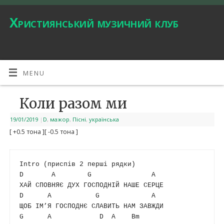
Християнський музичний клуб
MENU
Коли разом ми
19/01/2019
|
D
,
мажор
,
Пісні
,
українська
[ +0.5 тона ]
[ -0.5 тона ]
D
A
G
A
D
A
G
A
G
A
D
A
Bm