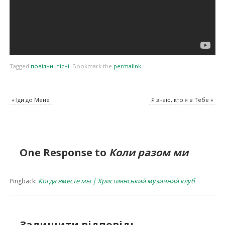
Tagged
повільні пісні
.
Bookmark the
permalink
.
«
Іди до Мене
Я знаю, кто я в Тебе
»
One Response to
Коли разом ми
Когда вместе мы | Християнський музичний клуб
Pingback:
Залишити відповідь