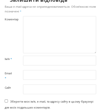
Ваша e-mail адреса не оприлюднюватиметься.
Обов’язкові поля
позначені
*
Коментар
Ім'я
*
Email
*
Сайт
Зберегти моє ім'я, e-mail, та адресу сайту в цьому браузері
для моїх подальших коментарів.