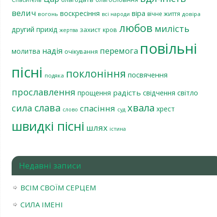
велич
віра
воскресіння
вічне життя
вогонь
довіра
всі народи
любов
милість
другий прихід
захист
кров
жертва
повільні
перемога
надія
молитва
очікування
пісні
поклоніння
посвячення
подяка
прославлення
радість
світло
прощення
свідчення
хвала
слава
сила
спасіння
хрест
слово
суд
швидкі пісні
шлях
істина
Недавні записи
ВСІМ СВОЇМ СЕРЦЕМ
СИЛА ІМЕНІ