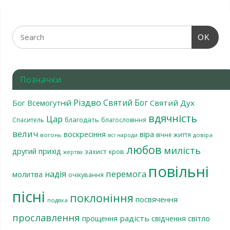
OK
Позначки
Різдво
Святий Бог
Бог Всемогутній
Святий Дух
вдячність
Цар
благодать
Спаситель
благословіння
велич
віра
воскресіння
вічне життя
вогонь
довіра
всі народи
любов
милість
другий прихід
захист
кров
жертва
повільні
перемога
надія
молитва
очікування
пісні
поклоніння
посвячення
подяка
прославлення
радість
світло
прощення
свідчення