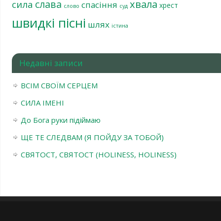
хвала
слава
сила
спасіння
хрест
слово
суд
швидкі пісні
шлях
істина
Недавні записи
ВСІМ СВОЇМ СЕРЦЕМ
СИЛА ІМЕНІ
До Бога руки підіймаю
ЩЕ ТЕ СЛЕДВАМ (Я ПОЙДУ ЗА ТОБОЙ)
СВЯТОСТ, СВЯТОСТ (HOLINESS, HOLINESS)