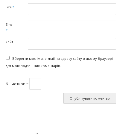
Ім'я
*
Email
*
Сайт
Зберегти моє ім'я, e-mail, та адресу сайту в цьому браузері
для моїх подальших коментарів.
6 − чотири =