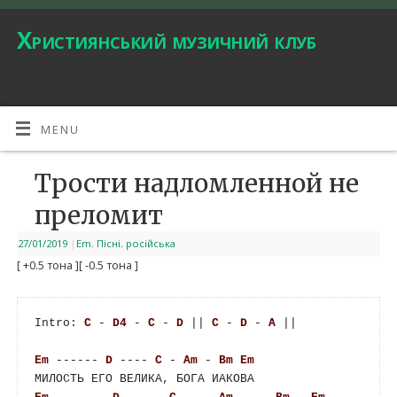
Християнський музичний клуб
MENU
Трости надломленной не
преломит
27/01/2019
|
Em
,
Пісні
,
російська
[ +0.5 тона ]
[ -0.5 тона ]
Intro: 
C
 - 
D4
 - 
C
 - 
D
 || 
C
 - 
D
 - 
A
 || 

Em
 ------ 
D
 ---- 
C
 - 
Am
 - 
Bm
Em