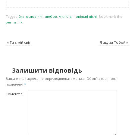
Tagged
благословіння
,
любов
,
милість
,
повільні пісні
.
Bookmark the
permalink
.
«
Ти є мій світ
Я иду за Тобой
»
Залишити відповідь
Ваша e-mail адреса не оприлюднюватиметься.
Обов’язкові поля
позначені
*
Коментар