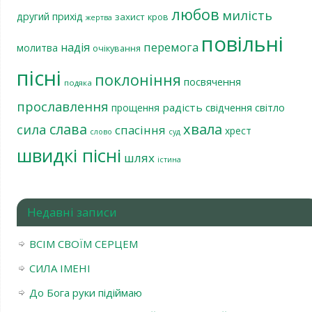
любов
милість
другий прихід
захист
кров
жертва
повільні
перемога
надія
молитва
очікування
пісні
поклоніння
посвячення
подяка
прославлення
радість
світло
прощення
свідчення
хвала
слава
сила
спасіння
хрест
слово
суд
швидкі пісні
шлях
істина
Недавні записи
ВСІМ СВОЇМ СЕРЦЕМ
СИЛА ІМЕНІ
До Бога руки підіймаю