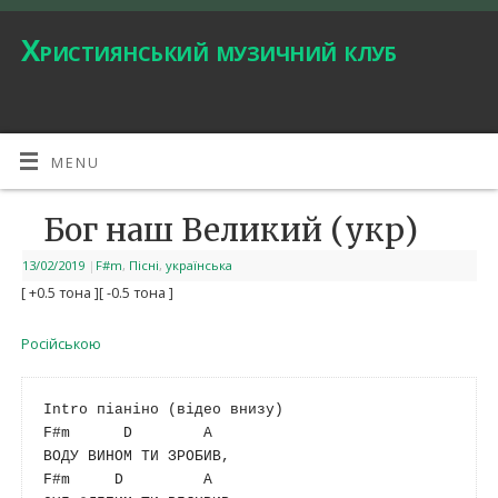
Християнський музичний клуб
MENU
Бог наш Великий (укр)
13/02/2019
|
F#m
,
Пісні
,
українська
[ +0.5 тона ]
[ -0.5 тона ]
Російською
F#m
D
A
F#m
D
A