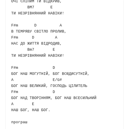
ОЧІ СЛІПИМ ТИ ВІДКРИВ,

BM7
E
ТИ НЕЗРІВНЯННИЙ НАВІКИ!

F#m
D
A
F#m
D
A
НАС ДО ЖИТТЯ ВІДРОДИВ,

Bm7
E
ТИ НЕЗРІВНЯННИЙ НАВІКИ!

F#m
D
A
E
/
G#
F#m
D
A
E
НАШ БОГ, НАШ БОГ.

програш
