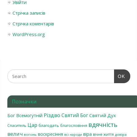
Увійти
Стрічка записів
Стрічка коментарів
WordPress.org
OK
Позначки
Різдво
Святий Бог
Бог Всемогутній
Святий Дух
вдячність
Цар
благодать
Спаситель
благословіння
велич
віра
воскресіння
вічне життя
вогонь
довіра
всі народи