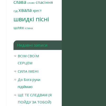
слава
спасіння
слово
хвала
хрест
суд
швидкі пісні
шлях
істина
Недавні записи
ВСІМ СВОЇМ
СЕРЦЕМ
СИЛА ІМЕНІ
До Бога руки
підіймаю
ЩЕ ТЕ СЛЕДВАМ (Я
ПОЙДУ ЗА ТОБОЙ)