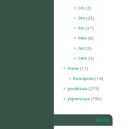
Cm
(2)
Dm
(23)
Em
(37)
F#m
(8)
Gm
(3)
С#m
(5)
Різне
(17)
български
(14)
російська
(215)
українська
(193)
Мета