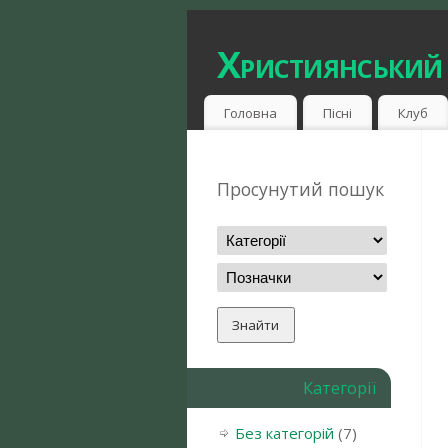
Християнський
Головна
Пісні
Клуб
Просунутий пошук
Категорії
Без категорій
(7)