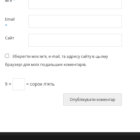
Ім'я
*
Email
*
Сайт
Зберегти моє ім'я, e-mail, та адресу сайту в цьому
браузері для моїх подальших коментарів.
9 ×
= сорок п'ять