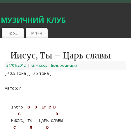
 музичний клуб
Про…
Мітки
Иисус, Ты – Царь славы
31/01/2012
|
G
,
мажор
,
Пісні
,
російська
[ +0.5 тона ]
[ -0.5 тона ]
Автор: ?
Intro: 
G
D
Em
C
D
G
D
ИИСУС, ТЫ — ЦАРЬ СЛАВЫ

C
G
D