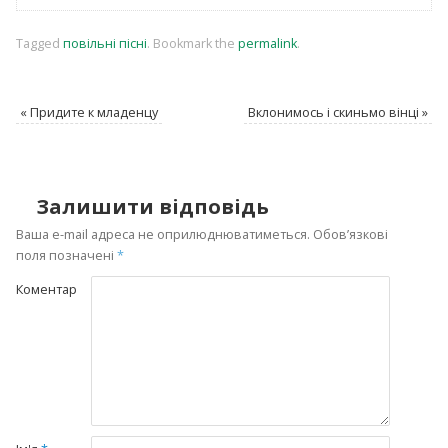
Tagged
повільні пісні
.
Bookmark the
permalink
.
«
Придите к младенцу
Вклонимось і скиньмо вінці
»
Залишити відповідь
Ваша e-mail адреса не оприлюднюватиметься.
Обов’язкові
поля позначені
*
Коментар