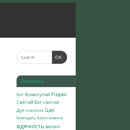
OK
Позначки
Різдво
Бог Всемогутній
Святий Бог
Святий
Цар
Дух
Спаситель
благодать
благословіння
вдячність
велич