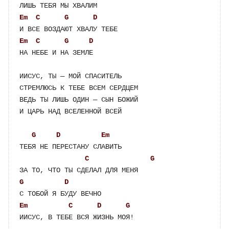
Em
C
G
D
Em
C
G
D
НА НЕБЕ И НА ЗЕМЛЕ

ИИСУС, ТЫ — МОЙ СПАСИТЕЛЬ

СТРЕМЛЮСЬ К ТЕБЕ ВСЕМ СЕРДЦЕМ

ВЕДЬ ТЫ ЛИШЬ ОДИН — СЫН БОЖИЙ

И ЦАРЬ НАД ВСЕЛЕННОЙ ВСЕЙ

G
D
Em
ТЕБЯ НЕ ПЕРЕСТАНУ СЛАВИТЬ

C
G
G
D
Em
C
D
G