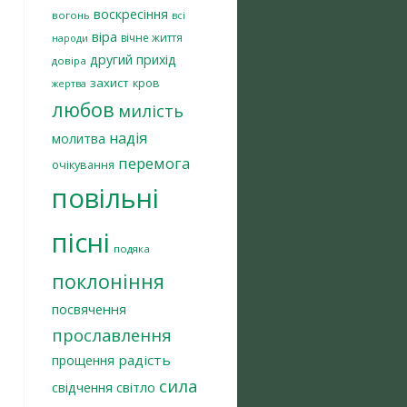
воскресіння
вогонь
всі
віра
вічне життя
народи
другий прихід
довіра
захист
кров
жертва
любов
милість
надія
молитва
перемога
очікування
повільні
пісні
подяка
поклоніння
посвячення
прославлення
радість
прощення
сила
світло
свідчення