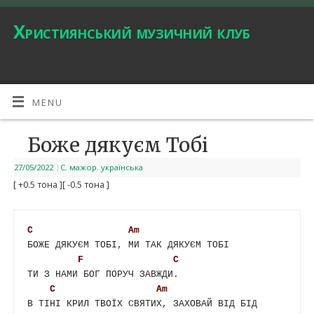
Християнський музичний клуб
MENU
Боже дякуєм Тобі
27/05/2022
|
C
,
мажор
,
українська
[ +0.5 тона ]
[ -0.5 тона ]
C
Am
БОЖЕ ДЯКУЄМ ТОБІ, МИ ТАК ДЯКУЄМ ТОБІ

F
C
ТИ З НАМИ БОГ ПОРУЧ ЗАВЖДИ.

C
Am
В ТІНІ КРИЛ ТВОЇХ СВЯТИХ, ЗАХОВАЙ ВІД БІД 