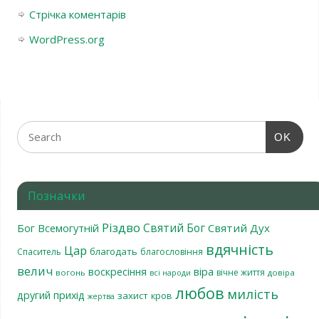
Стрічка коментарів
WordPress.org
OK
Позначки
Різдво
Святий Бог
Бог Всемогутній
Святий Дух
вдячність
Цар
благодать
Спаситель
благословіння
велич
віра
воскресіння
вічне життя
вогонь
довіра
всі народи
любов
милість
другий прихід
захист
кров
жертва