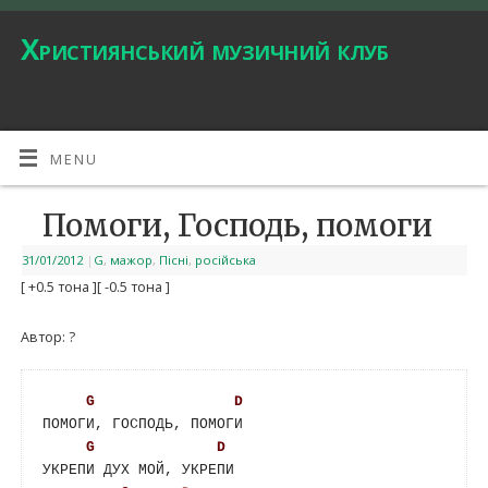
Християнський музичний клуб
MENU
Помоги, Господь, помоги
31/01/2012
|
G
,
мажор
,
Пісні
,
російська
[ +0.5 тона ]
[ -0.5 тона ]
Автор: ?
G
D
ПОМОГИ, ГОСПОДЬ, ПОМОГИ

G
D
УКРЕПИ ДУХ МОЙ, УКРЕПИ
