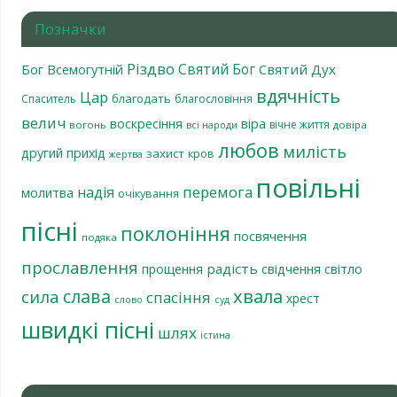
Позначки
Різдво
Святий Бог
Бог Всемогутній
Святий Дух
вдячність
Цар
благодать
Спаситель
благословіння
велич
віра
воскресіння
вічне життя
вогонь
довіра
всі народи
любов
милість
другий прихід
захист
кров
жертва
повільні
перемога
надія
молитва
очікування
пісні
поклоніння
посвячення
подяка
прославлення
радість
світло
прощення
свідчення
хвала
слава
сила
спасіння
хрест
слово
суд
швидкі пісні
шлях
істина