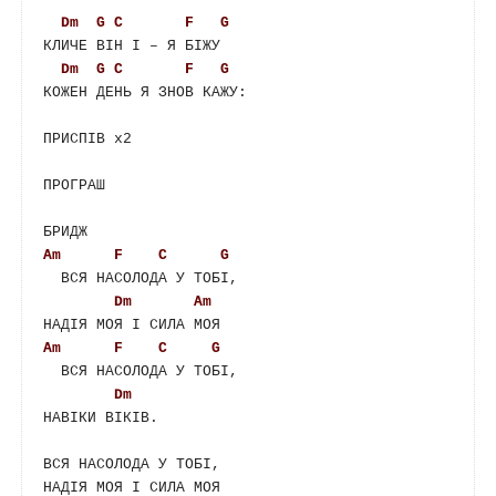
Dm
G
C
F
G
КЛИЧЕ ВІН І – Я БІЖУ

Dm
G
C
F
G
КОЖЕН ДЕНЬ Я ЗНОВ КАЖУ:

ПРИСПІВ х2

ПРОГРАШ

Am
F
C
G
  ВСЯ НАСОЛОДА У ТОБІ,

Dm
Am
Am
F
C
G
  ВСЯ НАСОЛОДА У ТОБІ,

Dm
НАВІКИ ВІКІВ.

ВСЯ НАСОЛОДА У ТОБІ,

НАДІЯ МОЯ І СИЛА МОЯ
