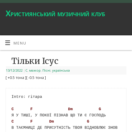
Християнський музичний клуб
MENU
Тільки Ісус
13/12/2022
|
C
,
мажор
,
Пісні
,
українська
[ +0.5 тона ]
[ -0.5 тона ]
Intro: гітара

C
F
Dm
G
C
F
Dm
G
В ТАЄМНИЦІ ДЕ ПРИСУТНІСТЬ ТВОЯ ВІДНОВЛЮЄ ЗНОВ
