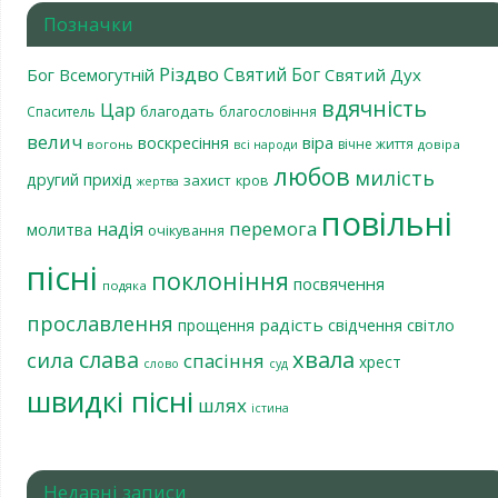
Позначки
Різдво
Святий Бог
Бог Всемогутній
Святий Дух
вдячність
Цар
благодать
Спаситель
благословіння
велич
віра
воскресіння
вічне життя
вогонь
довіра
всі народи
любов
милість
другий прихід
захист
кров
жертва
повільні
перемога
надія
молитва
очікування
пісні
поклоніння
посвячення
подяка
прославлення
радість
світло
прощення
свідчення
хвала
слава
сила
спасіння
хрест
слово
суд
швидкі пісні
шлях
істина
Недавні записи