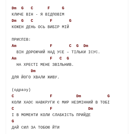
Dm
G
C
F
G
Dm
G
C
F
G
КОЖЕН ДЕНЬ ОСЬ ВИБІР МІЙ

Am
F
C
G
Dm
Am
F
C
G
  НА ХРЕСТІ МЕНЕ ЗВІЛЬНИВ.

Dm
ДЛЯ ЙОГО ХВАЛИ ЖИВУ.

C
F
Dm
G
C
F
Dm
G
ДАЙ СИЛ ЗА ТОБОЮ ЙТИ
