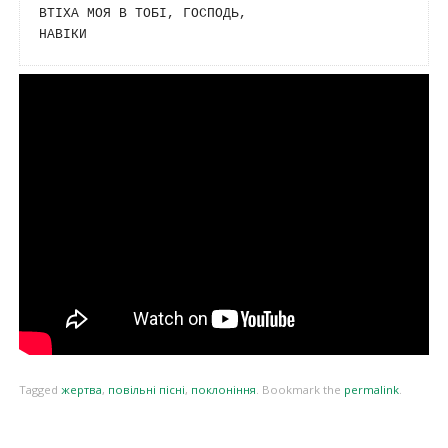
ВТІХА МОЯ В ТОБІ, ГОСПОДЬ,

НАВІКИ
Tagged
жертва
,
повільні пісні
,
поклоніння
.
Bookmark the
permalink
.