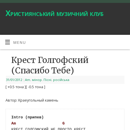
Християнський музичний клуб
MENU
Крест Голгофский
(Спасибо Тебе)
31/01/2012
|
Am
,
мінор
,
Пісні
,
російська
[ +0.5 тона ]
[ -0.5 тона ]
Автор: Краеугольный камень
Intro (припев)
Am
G
КРЕСТ ГОЛГОФСКИЙ НЕ ПРОСТО КРЕСТ,
