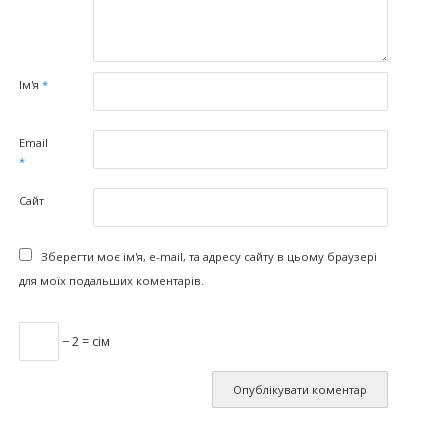
Ім'я
*
Email
*
Сайт
Зберегти моє ім'я, e-mail, та адресу сайту в цьому браузері
для моїх подальших коментарів.
− 2 = сім