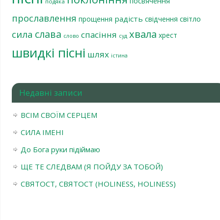
посвячення
подяка
прославлення
радість
світло
прощення
свідчення
хвала
слава
сила
спасіння
хрест
слово
суд
швидкі пісні
шлях
істина
Недавні записи
ВСІМ СВОЇМ СЕРЦЕМ
СИЛА ІМЕНІ
До Бога руки підіймаю
ЩЕ ТЕ СЛЕДВАМ (Я ПОЙДУ ЗА ТОБОЙ)
СВЯТОСТ, СВЯТОСТ (HOLINESS, HOLINESS)