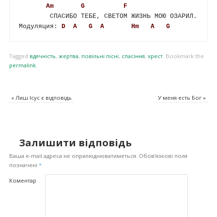
Am
G
F
	СПАСИБО ТЕБЕ, СВЕТОМ ЖИЗНЬ МОЮ ОЗАРИЛ.

Модуляция: 
D
A
G
A
Hm
A
G
Tagged
вдячність
,
жертва
,
повільні пісні
,
спасіння
,
хрест
.
Bookmark the
permalink
.
«
Лиш Ісус є відповідь
У меня есть Бог
»
Залишити відповідь
Ваша e-mail адреса не оприлюднюватиметься.
Обов’язкові поля
позначені
*
Коментар