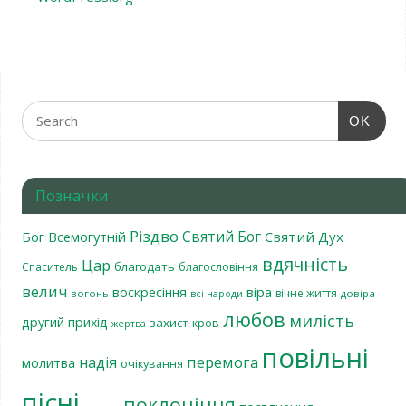
OK
Позначки
Різдво
Святий Бог
Бог Всемогутній
Святий Дух
вдячність
Цар
благодать
Спаситель
благословіння
велич
віра
воскресіння
вічне життя
вогонь
довіра
всі народи
любов
милість
другий прихід
захист
кров
жертва
повільні
перемога
надія
молитва
очікування
пісні
поклоніння