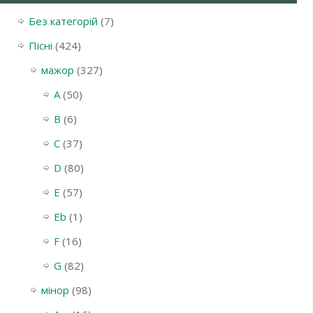
Без категорій
(7)
Пісні
(424)
мажор
(327)
A
(50)
B
(6)
C
(37)
D
(80)
E
(57)
Eb
(1)
F
(16)
G
(82)
мінор
(98)