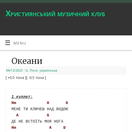
Християнський музичний клуб
MENU
Океани
04/12/2023
|
G
,
Пісні
,
українська
[ +0.5 тона ]
[ -0.5 тона ]
Hm
A
D
МЕНЕ ТИ КЛИЧЕШ НАД ВОДОЮ

A
G
Hm
A
D