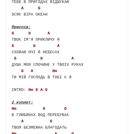
ТЕБЕ В ПРИГОДАХ ВІДШУКАЮ

A
G
ОСЯЄ ВІРА ОКЕАН

G
D
A
G
D
A
СХОВАЮ ОЧІ В НЕБЕСАХ

G
D
A
ДУША МОЯ СПОЧИНЕ У ТВОЇХ РУКАХ

G
A
Hm
ТИ МІЙ ГОСПОДЬ В ТОБІ Є Я

INTRO: 
Hm
D
A
G
Hm
A
D
В ГЛИБИНАХ ВОД ПЕРЕБУВАЄ

A
G
Hm
A
D