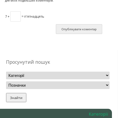
для моїх подальших коментарів.
7 +
= п'ятнадцять
Просунутий пошук
Категорії