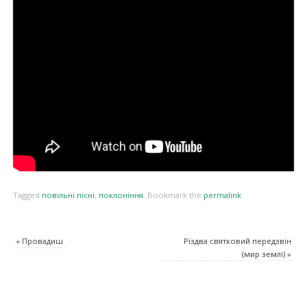
Tagged
повільні пісні
,
поклоніння
.
Bookmark the
permalink
.
«
Провадиш
Різдва святковий передзвін
(мир землі)
»