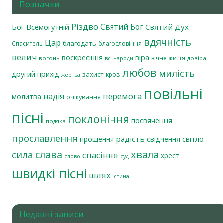
Позначки
Різдво
Святий Бог
Бог Всемогутній
Святий Дух
вдячність
Цар
благодать
Спаситель
благословіння
велич
віра
воскресіння
вічне життя
вогонь
довіра
всі народи
любов
милість
другий прихід
захист
кров
жертва
повільні
перемога
надія
молитва
очікування
пісні
поклоніння
посвячення
подяка
прославлення
радість
світло
прощення
свідчення
хвала
слава
сила
спасіння
хрест
слово
суд
швидкі пісні
шлях
істина
Недавні записи