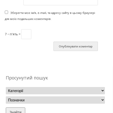
Зберегти моє ім'я, e-mail, та адресу сайту в цьому браузері
для моїх подальших коментарів.
7 − п'ять =
Просунутий пошук