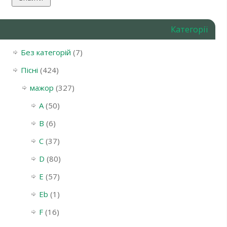
Категорії
Без категорій
(7)
Пісні
(424)
мажор
(327)
A
(50)
B
(6)
C
(37)
D
(80)
E
(57)
Eb
(1)
F
(16)