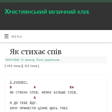
Християнський музичний клуб
MENU
Як стихає спів
10/01/2024
|
D
,
мажор
,
Пісні
,
українська
[ +0.5 тона ]
[ -0.5 тона ]
D
A
Em
ЯК СТИХАЄ СПІВ, НЕМАЄ БІЛЬШЕ СЛІВ,

A
Я ДО ТЕБЕ ЙДУ.

ХОЧУ ПРИНЕСТИ ЦІННЕ ЩОСЬ ТОБІ
