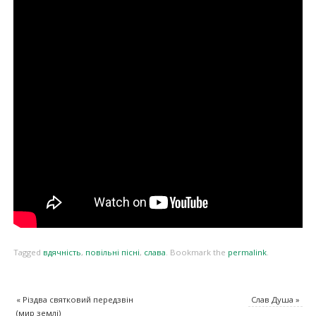
Tagged
вдячність
,
повільні пісні
,
слава
.
Bookmark the
permalink
.
«
Різдва святковий передзвін
Слав Душа
»
(мир землі)