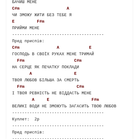
C#m
A
E
F#m
ПРИЙМИ МЕНЕ

-------------------------------------

C#m
A
E
ГОСПОДЬ В СВОЇХ РУКАХ МЕНЕ ТРИМАЙ

F#m
C#m
НА СЕРЦЕ ЯК ПЕЧАТКУ ПОКЛАДИ

A
E
ТВОЯ ЛЮБОВ БІЛЬША ЗА СМЕРТЬ

F#m
C#m
I ТВОЯ РЕВНІСТЬ НЕ ВІДДАСТЬ МЕНЕ

A
E
F#m
ВЕЛИКІ ВОДИ НЕ ЗМОЖУТЬ ЗАГАСИТЬ ТВОЮ ЛЮБОВ

-------------------------------------

Куплет:  2р

-------------------------------------

Пред приспів:   

-------------------------------------
