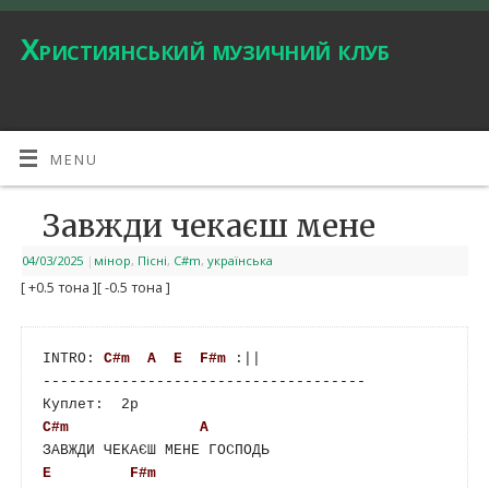
Християнський музичний клуб
MENU
Завжди чекаєш мене
04/03/2025
|
мінор
,
Пісні
,
С#m
,
українська
[ +0.5 тона ]
[ -0.5 тона ]
INTRO: 
C#m
A
E
F#m
 :|| 

-------------------------------------

C#m
A
E
F#m