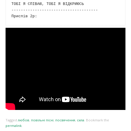
ТОБІ Я СПІВАЮ, ТОБІ Я ВІДКРИЮСЬ

-------------------------------------

Tagged
любов
,
повільні пісні
,
посвячення
,
сила
.
Bookmark the
permalink
.