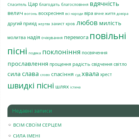
вдячність
Цар
благодать
Спаситель
благословіння
велич
віра
воскресіння
вічне життя
вогонь
довіра
всі народи
любов
милість
другий прихід
захист
кров
жертва
повільні
перемога
надія
молитва
очікування
пісні
поклоніння
посвячення
подяка
прославлення
радість
світло
прощення
свідчення
хвала
слава
сила
спасіння
хрест
слово
суд
швидкі пісні
шлях
істина
Недавні записи
ВСІМ СВОЇМ СЕРЦЕМ
СИЛА ІМЕНІ