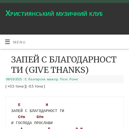
Християнський музичний клуб
MENU
ЗАПЕЙ С БЛАГОДАРНОСТ
ТИ (GIVE THANKS)
08/03/2025
|
E
,
български
,
мажор
,
Пісні
,
Різне
[ +0.5 тона ]
[ -0.5 тона ]
E
H
ЗАПЕЙ С БЛАГОДАРНОСТ ТИ

C#m
G#m
И ГОСПОДА ПРОСЛАВИ
