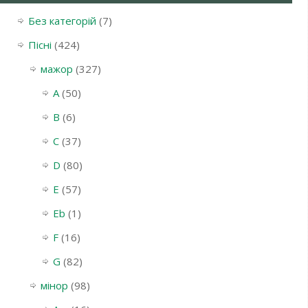
Без категорій
(7)
Пісні
(424)
мажор
(327)
A
(50)
B
(6)
C
(37)
D
(80)
E
(57)
Eb
(1)
F
(16)
G
(82)
мінор
(98)