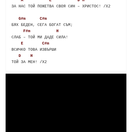
A
E
D
H
ЗА НАС ТОЙ ПОЖЕТВА СВОЯ СИН – ХРИСТОС! /Х2

G#m
C#m
БЯХ БЕДЕН, СЕГА БОГАТ СЪМ;

F#m
H
СЛАБ – ТОЙ МИ ДАДЕ СИЛА!

E
C#m
ВСИЧКО ТОВА ИЗВЪРШИ

D
H
ТОЙ ЗА МЕН! /Х2