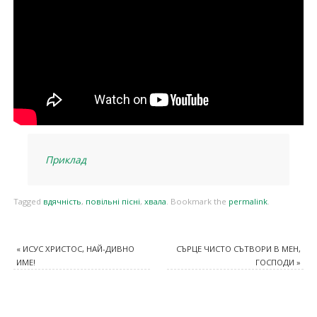
Приклад
Tagged
вдячність
,
повільні пісні
,
хвала
.
Bookmark the
permalink
.
«
ИСУС ХРИСТОС, НАЙ-ДИВНО
CЪРЦЕ ЧИСТО СЪТВОРИ В МЕН,
ИМЕ!
ГОСПОДИ
»