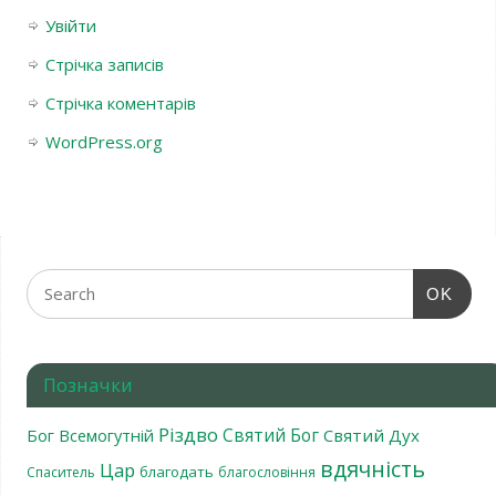
Увійти
Стрічка записів
Стрічка коментарів
WordPress.org
OK
Позначки
Різдво
Святий Бог
Бог Всемогутній
Святий Дух
вдячність
Цар
благодать
Спаситель
благословіння