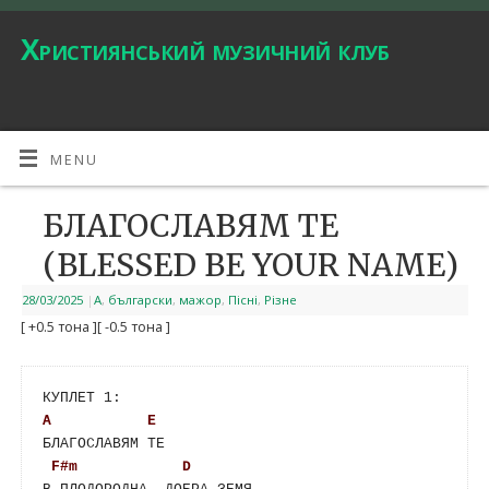
Християнський музичний клуб
MENU
БЛАГОСЛАВЯМ ТЕ
(BLESSED BE YOUR NAME)
28/03/2025
|
A
,
български
,
мажор
,
Пісні
,
Різне
[ +0.5 тона ]
[ -0.5 тона ]
A
E
F#m
D