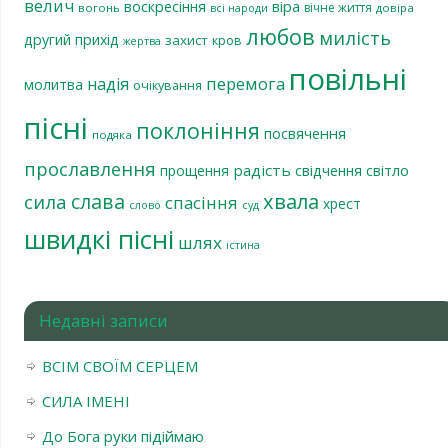
велич
віра
воскресіння
вічне життя
вогонь
довіра
всі народи
любов
милість
другий прихід
захист
кров
жертва
повільні
перемога
надія
молитва
очікування
пісні
поклоніння
посвячення
подяка
прославлення
радість
світло
прощення
свідчення
хвала
слава
сила
спасіння
хрест
слово
суд
швидкі пісні
шлях
істина
Недавні записи
ВСІМ СВОЇМ СЕРЦЕМ
СИЛА ІМЕНІ
До Бога руки підіймаю