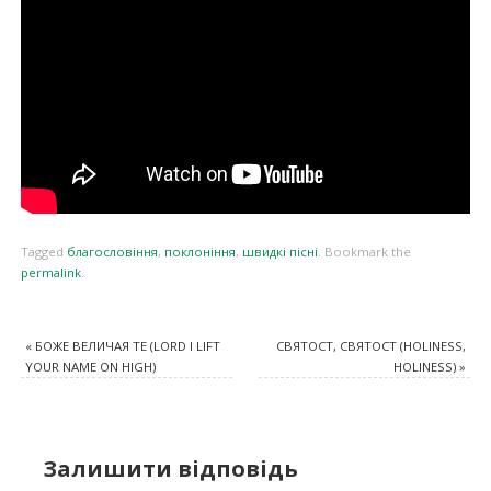
Tagged
благословіння
,
поклоніння
,
швидкі пісні
.
Bookmark the
permalink
.
«
БОЖЕ ВЕЛИЧАЯ ТЕ (LORD I LIFT
СВЯТОСТ, СВЯТОСТ (HOLINESS,
YOUR NAME ON HIGH)
HOLINESS)
»
Залишити відповідь