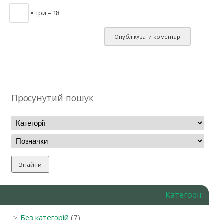
× три = 18
Просунутий пошук
Категорії
Без категорій
(7)