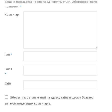
Ваша e-mail адреса не оприлюднюватиметься.
Обов’язкові поля
позначені
*
Коментар
Ім'я
*
Email
*
Сайт
Зберегти моє ім'я, e-mail, та адресу сайту в цьому браузері
для моїх подальших коментарів.