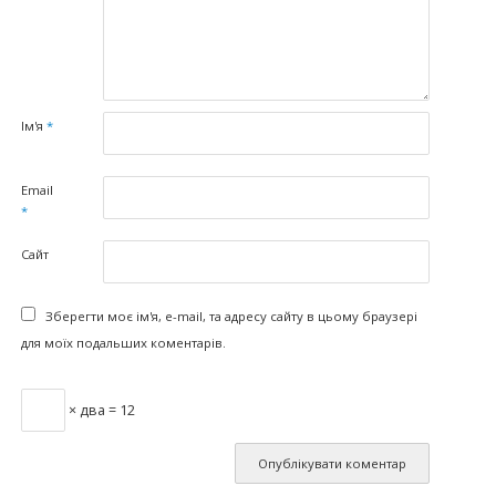
Ім'я
*
Email
*
Сайт
Зберегти моє ім'я, e-mail, та адресу сайту в цьому браузері
для моїх подальших коментарів.
× два = 12