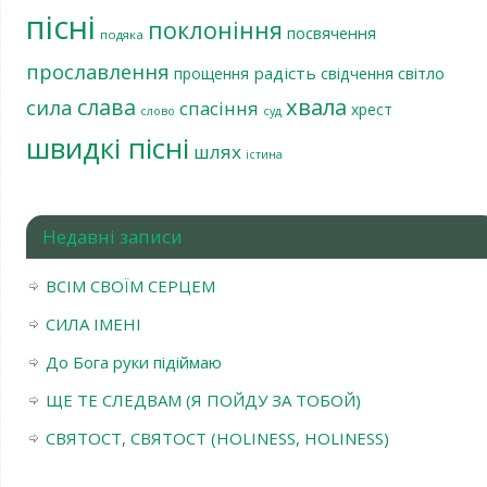
пісні
поклоніння
посвячення
подяка
прославлення
радість
світло
прощення
свідчення
хвала
слава
сила
спасіння
хрест
слово
суд
швидкі пісні
шлях
істина
Недавні записи
ВСІМ СВОЇМ СЕРЦЕМ
СИЛА ІМЕНІ
До Бога руки підіймаю
ЩЕ ТЕ СЛЕДВАМ (Я ПОЙДУ ЗА ТОБОЙ)
СВЯТОСТ, СВЯТОСТ (HOLINESS, HOLINESS)