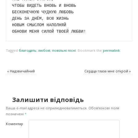
ЧТОБЫ ВИДЕТЬ ВНОВЬ И ВНОВЬ 

БЕСКОНЕЧНУЮ ЧУДНУЮ ЛЮБОВЬ

ДЕНЬ ЗА ДНЁМ, ВСЮ ЖИЗНЬ 

НОВЫМ СМЫСЛОМ НАПОЛНЯЙ

Tagged
благодать
,
любов
,
повільні пісні
.
Bookmark the
permalink
.
«
Надзвичайний
Сердца глаза мне открой
»
Залишити відповідь
Ваша e-mail адреса не оприлюднюватиметься.
Обов’язкові поля
позначені
*
Коментар