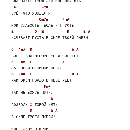
БЛАГОДАТЬ ТВОЮ ДАЙ МНЕ ОЩУТИТЬ

A
E
Fm#
ВСЁ, ЧТО УВИДЕЛ Я:

Cm7#
Fm#
E
D
E
D
E
A
ИСЧЕЗАЕТ ПУСТЬ В СИЛЕ ТВОЕЙ ЛЮБВИ.

D
Fm#
E
D
A
D
Fm#
E
A
D
Fm#
E
D
A
КАК ОРЁЛ ГОРДО В НЕБЕ РЕЕТ 

Fm#
ТАК НЕ БОЯСЬ ПУТИ, 

D
ПОЗВОЛЬ С ТОБОЙ ИДТИ

E
D
A
В СИЛЕ ТВОЕЙ ЛЮБВИ!

МНЕ ГЛАЗА ОТКРОЙ, 
