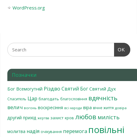
WordPress.org
OK
Позначки
Різдво
Святий Бог
Бог Всемогутній
Святий Дух
вдячність
Цар
благодать
Спаситель
благословіння
велич
віра
воскресіння
вічне життя
вогонь
довіра
всі народи
любов
милість
другий прихід
захист
кров
жертва
повільні
перемога
надія
молитва
очікування