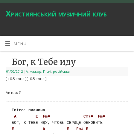
Християнський музичний клуб
MENU
Бог, к Тебе иду
01/02/2012
|
A
,
мажор
,
Пісні
,
російська
[ +0.5 тона ]
[ -0.5 тона ]
Автор: ?
Intro: пианино
A
E
Fm#
Cm7#
Fm#
E
D
E
Fm#
E