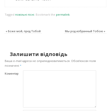
Tagged
повільні пісні
.
Bookmark the
permalink
.
«
Боже мой, пред Тобой
Мы род избранный Тобою
»
Залишити відповідь
Ваша e-mail адреса не оприлюднюватиметься.
Обов’язкові поля
позначені
*
Коментар