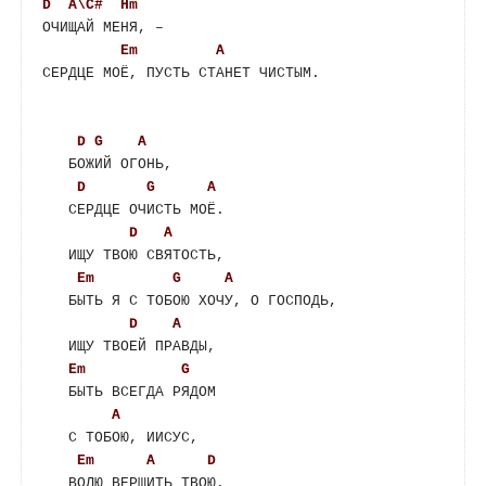
D
A\C#
Hm
ОЧИЩАЙ МЕНЯ, –

Em
A
СЕРДЦЕ МОЁ, ПУСТЬ СТАНЕТ ЧИСТЫМ.

D
G
A
   БОЖИЙ ОГОНЬ,

D
G
A
   СЕРДЦЕ ОЧИСТЬ МОЁ.

D
A
   ИЩУ ТВОЮ СВЯТОСТЬ,

Em
G
A
   БЫТЬ Я С ТОБОЮ ХОЧУ, О ГОСПОДЬ,

D
A
   ИЩУ ТВОЕЙ ПРАВДЫ,

Em
G
   БЫТЬ ВСЕГДА РЯДОМ

A
   С ТОБОЮ, ИИСУС,

Em
A
D