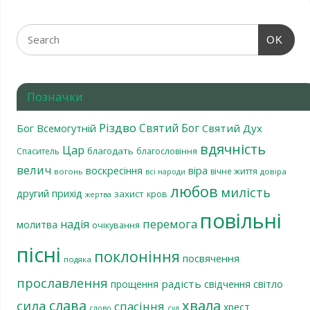
OK
Позначки
Різдво
Святий Бог
Бог Всемогутній
Святий Дух
вдячність
Цар
благодать
Спаситель
благословіння
велич
віра
воскресіння
вічне життя
вогонь
довіра
всі народи
любов
милість
другий прихід
захист
кров
жертва
повільні
перемога
надія
молитва
очікування
пісні
поклоніння
посвячення
подяка
прославлення
радість
світло
прощення
свідчення
хвала
слава
сила
спасіння
хрест
слово
суд