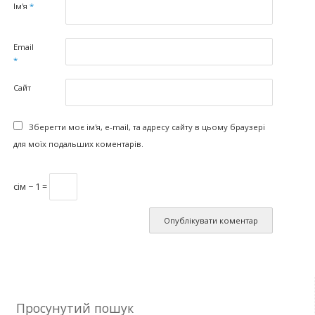
Ім'я
*
Email
*
Сайт
Зберегти моє ім'я, e-mail, та адресу сайту в цьому браузері
для моїх подальших коментарів.
сім − 1 =
Просунутий пошук