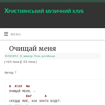
Християнський музичний клуб
MENU
Очищай меня
01/02/2012
|
D
,
мажор
,
Пісні
,
російська
[ +0.5 тона ]
[ -0.5 тона ]
Автор: ?
D
A\C#
Hm
ОЧИЩАЙ МЕНЯ, –

Em7
A