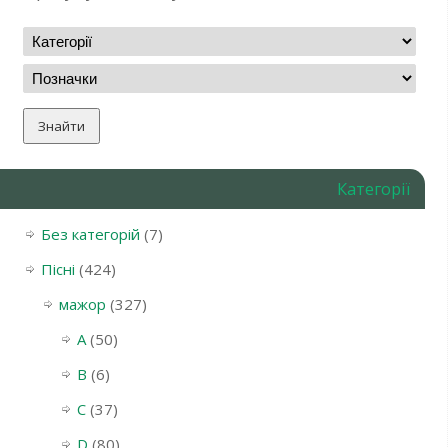
Категорії
Без категорій
(7)
Пісні
(424)
мажор
(327)
A
(50)
B
(6)
C
(37)
D
(80)