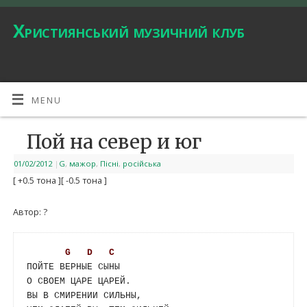
Християнський музичний клуб
MENU
Пой на север и юг
01/02/2012
|
G
,
мажор
,
Пісні
,
російська
[ +0.5 тона ]
[ -0.5 тона ]
Автор: ?
G
D
C
ПОЙТЕ ВЕРНЫЕ СЫНЫ

О СВОЕМ ЦАРЕ ЦАРЕЙ.

ВЫ В СМИРЕНИИ СИЛЬНЫ,
