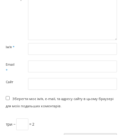
Ім'я
*
Email
*
Сайт
Зберегти моє ім'я, e-mail, та адресу сайту в цьому браузері
для моїх подальших коментарів.
три −
= 2