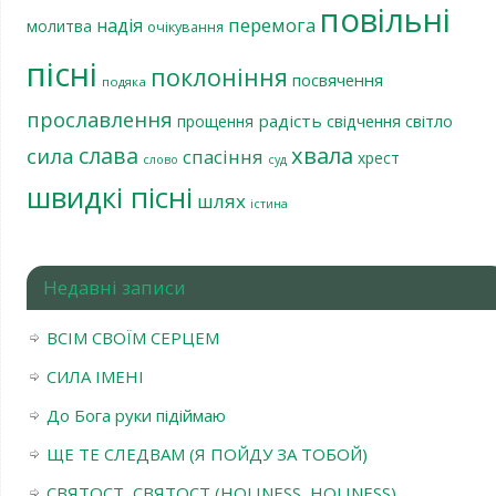
повільні
перемога
надія
молитва
очікування
пісні
поклоніння
посвячення
подяка
прославлення
радість
світло
прощення
свідчення
хвала
слава
сила
спасіння
хрест
слово
суд
швидкі пісні
шлях
істина
Недавні записи
ВСІМ СВОЇМ СЕРЦЕМ
СИЛА ІМЕНІ
До Бога руки підіймаю
ЩЕ ТЕ СЛЕДВАМ (Я ПОЙДУ ЗА ТОБОЙ)
СВЯТОСТ, СВЯТОСТ (HOLINESS, HOLINESS)