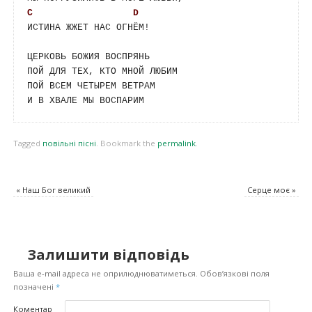
C
D
ИСТИНА ЖЖЕТ НАС ОГНЁМ!

ЦЕРКОВЬ БОЖИЯ ВОСПРЯНЬ

ПОЙ ДЛЯ ТЕХ, КТО МНОЙ ЛЮБИМ

ПОЙ ВСЕМ ЧЕТЫРЕМ ВЕТРАМ

Tagged
повільні пісні
.
Bookmark the
permalink
.
«
Наш Бог великий
Серце моє
»
Залишити відповідь
Ваша e-mail адреса не оприлюднюватиметься.
Обов’язкові поля
позначені
*
Коментар