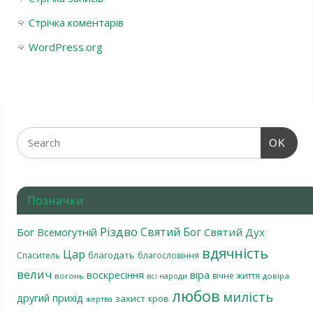
Стрічка коментарів
WordPress.org
OK
Позначки
Різдво
Святий Бог
Бог Всемогутній
Святий Дух
вдячність
Цар
благодать
Спаситель
благословіння
велич
віра
воскресіння
вічне життя
вогонь
довіра
всі народи
любов
милість
другий прихід
захист
кров
жертва