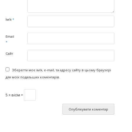
Ім'я
*
Email
*
Сайт
Зберегти моє ім'я, e-mail, та адресу сайту в цьому браузері
для моїх подальших коментарів.
5 × вісім =