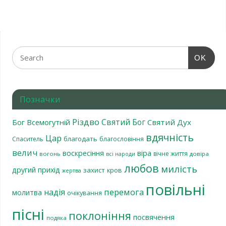
OK
Позначки
Різдво
Святий Бог
Бог Всемогутній
Святий Дух
вдячність
Цар
благодать
Спаситель
благословіння
велич
віра
воскресіння
вічне життя
вогонь
довіра
всі народи
любов
милість
другий прихід
захист
кров
жертва
повільні
перемога
надія
молитва
очікування
пісні
поклоніння
посвячення
подяка