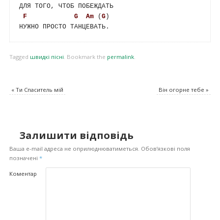
ДЛЯ ТОГО, ЧТОБ ПОБЕЖДАТЬ 

F
G
Am
 (
G
)  

Tagged
швидкі пісні
.
Bookmark the
permalink
.
«
Ти Спаситель мій
Він огорне тебе
»
Залишити відповідь
Ваша e-mail адреса не оприлюднюватиметься.
Обов’язкові поля
позначені
*
Коментар