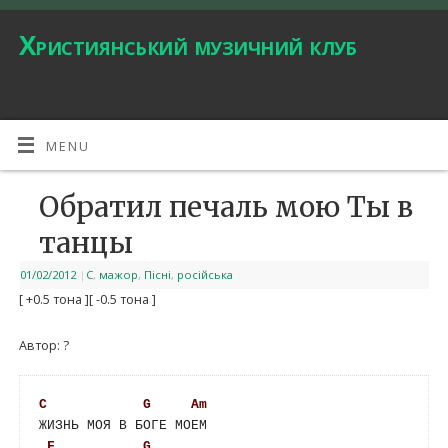
Християнський музичний клуб
MENU
Обратил печаль мою Ты в
танцы
01/02/2012
|
C
,
мажор
,
Пісні
,
російська
[ +0.5 тона ]
[ -0.5 тона ]
Автор: ?
C
G
Am
ЖИЗНЬ МОЯ В БОГЕ МОЕМ 

F
G