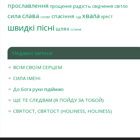
прославлення
радість
світло
прощення
свідчення
хвала
слава
сила
спасіння
хрест
слово
суд
швидкі пісні
шлях
істина
Недавні записи
ВСІМ СВОЇМ СЕРЦЕМ
СИЛА ІМЕНІ
До Бога руки підіймаю
ЩЕ ТЕ СЛЕДВАМ (Я ПОЙДУ ЗА ТОБОЙ)
СВЯТОСТ, СВЯТОСТ (HOLINESS, HOLINESS)