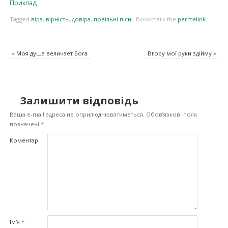
Приклад
Tagged
віра
,
вірність
,
довіра
,
повільні пісні
.
Bookmark the
permalink
.
«
Моя душа величает Бога
Вгору мої руки здійму
»
Залишити відповідь
Ваша e-mail адреса не оприлюднюватиметься.
Обов’язкові поля
позначені
*
Коментар
Ім'я
*