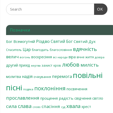
OK
Позначки
Різдво
Святий Бог
Бог Всемогутній
Святий Дух
вдячність
Цар
благодать
Спаситель
благословіння
велич
віра
воскресіння
вічне життя
вогонь
довіра
всі народи
любов
милість
другий прихід
захист
кров
жертва
повільні
перемога
надія
молитва
очікування
пісні
поклоніння
посвячення
подяка
прославлення
радість
світло
прощення
свідчення
хвала
слава
сила
спасіння
хрест
слово
суд