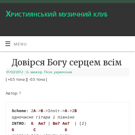
Християнський музичний клуб
MENU
Довірся Богу серцем всім
01/02/2012
|
G
,
мажор
,
Пісні
,
українська
[ +0.5 тона ]
[ -0.5 тона ]
Автор: ?
Scheme:
 2
A
->
B
->Instr->
A
->2
B
одночасно гітара і піаніно
INTRO:
G
Am7
 | 
Bm7
Am7
G
C
D