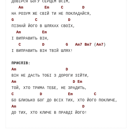
ДОВІРСЯ БОГУ СЕРЦЕМ ВСІМ,

Am
Em
C
D
G
C
D
ПІЗНАЙ ЙОГО В ШЛЯХАХ СВОЇХ,

Am
Em
І ВИПРАВИТЬ ВІН,   

C
D
G
Am7
Bm7
 (
Am7
) 

І ВИПРАВИТЬ ВІН ТВІЙ ШЛЯХ!

ПРИСПІВ:
Am
D
Am
D
Em
C
D
Em
C
Am
D
ДО ТИХ, ХТО КЛИЧЕ В ПРАВДІ ЙОГО!
