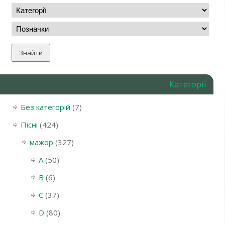
Категорії
Без категорій
(7)
Пісні
(424)
мажор
(327)
A
(50)
B
(6)
C
(37)
D
(80)