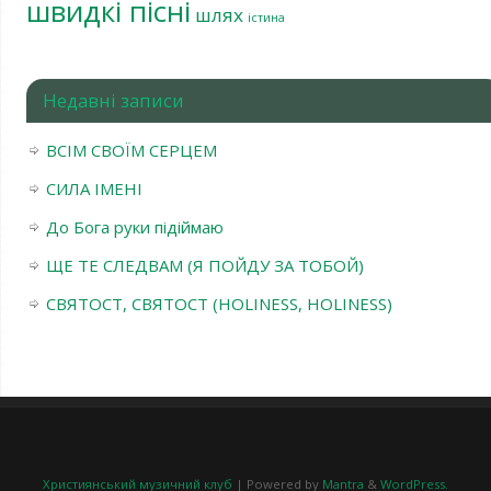
швидкі пісні
шлях
істина
Недавні записи
ВСІМ СВОЇМ СЕРЦЕМ
СИЛА ІМЕНІ
До Бога руки підіймаю
ЩЕ ТЕ СЛЕДВАМ (Я ПОЙДУ ЗА ТОБОЙ)
СВЯТОСТ, СВЯТОСТ (HOLINESS, HOLINESS)
Християнський музичний клуб
| Powered by
Mantra
&
WordPress.