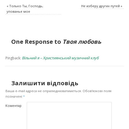
«
Только Ты, Господь,
Не изберу других путей
»
упованье мое
One Response to
Твоя любовь
Вільний я – Християнський музичний клуб
Pingback:
Залишити відповідь
Ваша e-mail адреса не оприлюднюватиметься.
Обов’язкові поля
позначені
*
Коментар