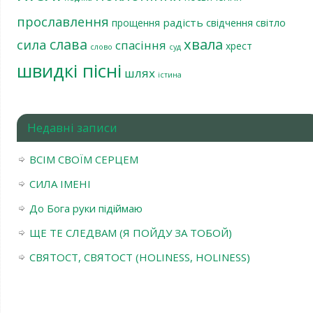
прославлення
радість
світло
прощення
свідчення
хвала
слава
сила
спасіння
хрест
слово
суд
швидкі пісні
шлях
істина
Недавні записи
ВСІМ СВОЇМ СЕРЦЕМ
СИЛА ІМЕНІ
До Бога руки підіймаю
ЩЕ ТЕ СЛЕДВАМ (Я ПОЙДУ ЗА ТОБОЙ)
СВЯТОСТ, СВЯТОСТ (HOLINESS, HOLINESS)