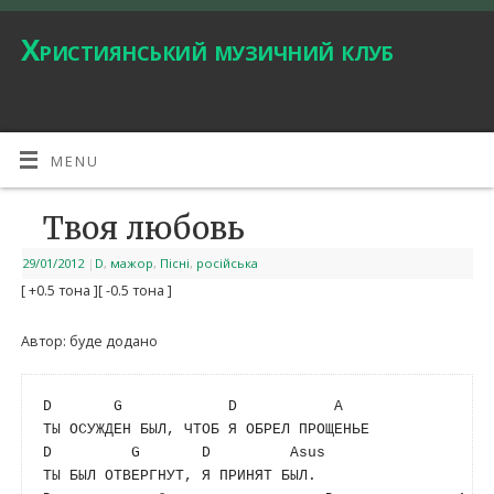
Християнський музичний клуб
MENU
Твоя любовь
29/01/2012
|
D
,
мажор
,
Пісні
,
російська
[ +0.5 тона ]
[ -0.5 тона ]
Автор: буде додано
D
G
D
A
D
G
D
Asus