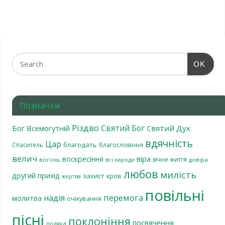
OK
Позначки
Різдво
Святий Бог
Бог Всемогутній
Святий Дух
вдячність
Цар
благодать
Спаситель
благословіння
велич
віра
воскресіння
вічне життя
вогонь
довіра
всі народи
любов
милість
другий прихід
захист
кров
жертва
повільні
перемога
надія
молитва
очікування
пісні
поклоніння
посвячення
подяка