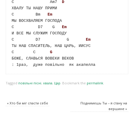
C               Am7  
D
ХВАЛУ ТЫ НАШУ ПРИМИ

C         Bm   
Em
МЫ ВОСХВАЛЯЕМ ГОСПОДА

C          D7    G   
Em
И ВСЕ МЫ СЛУЖИМ ГОСПОДУ

C         D7           G       
Em
ТЫ НАШ СПАСИТЕЛЬ, НАШ ЦАРЬ, ИИСУС

C        C      
G
БОЖЕ, СЛАВЬСЯ ВОВЕКИ ВЕКОВ

Tagged
повільні пісні
,
хвала
,
Цар
.
Bookmark the
permalink
.
«
Хто би міг спасти себе
Поднимешь Ты – я стану на
вершине
»