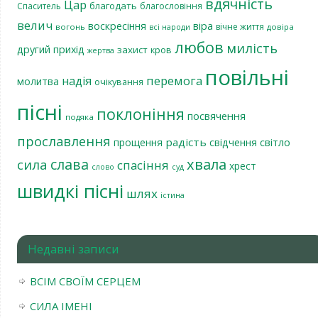
вдячність
Цар
благодать
Спаситель
благословіння
велич
віра
воскресіння
вічне життя
вогонь
довіра
всі народи
любов
милість
другий прихід
захист
кров
жертва
повільні
перемога
надія
молитва
очікування
пісні
поклоніння
посвячення
подяка
прославлення
радість
світло
прощення
свідчення
хвала
слава
сила
спасіння
хрест
слово
суд
швидкі пісні
шлях
істина
Недавні записи
ВСІМ СВОЇМ СЕРЦЕМ
СИЛА ІМЕНІ