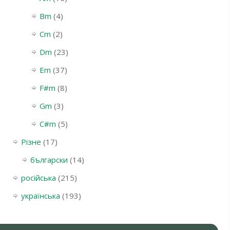
Bm
(4)
Cm
(2)
Dm
(23)
Em
(37)
F#m
(8)
Gm
(3)
С#m
(5)
Різне
(17)
български
(14)
російська
(215)
українська
(193)