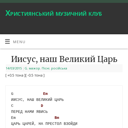
Християнський музичний клуб
MENU
Иисус, наш Великий Царь
14/03/2015
|
G
,
мажор
,
Пісні
,
російська
[ +0.5 тона ]
[ -0.5 тона ]
G             
Em
ИИСУС, НАШ ВЕЛИКИЙ ЦАРЬ

C            
D
ПЕРЕД НАМИ ЯВИСЬ

Em                 
Bm
ЦАРЬ ЦАРЕЙ, НА ПРЕСТОЛ ВЗОЙДИ
