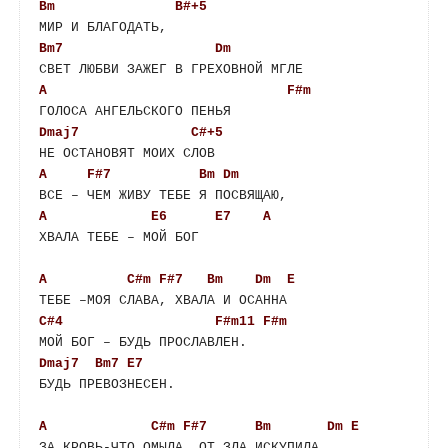
Bm
B#+5
Bm7
Dm
A
F#m
Dmaj7
C#+5
A
F#7
Bm
Dm
A
E6
E7
A
ХВАЛА ТЕБЕ – МОЙ БОГ

A
C#m
F#7
Bm
Dm
E
C#4
F#m11
F#m
Dmaj7
Bm7
E7
БУДЬ ПРЕВОЗНЕСЕН.

A
C#m
F#7
Bm
Dm
E