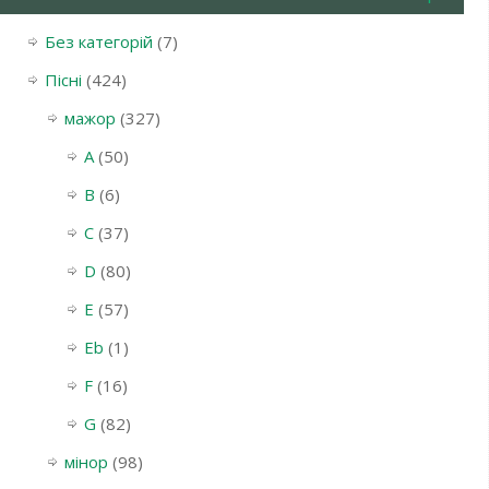
Без категорій
(7)
Пісні
(424)
мажор
(327)
A
(50)
B
(6)
C
(37)
D
(80)
E
(57)
Eb
(1)
F
(16)
G
(82)
мінор
(98)