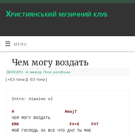
Християнський музичний клуб
MENU
Чем могу воздать
28/03/2015
|
A
,
мажор
,
Пісні
,
російська
[ +0.5 тона ]
[ -0.5 тона ]
Intro: піаніно х2

A
Amaj7
EM6
F#+5
F#7