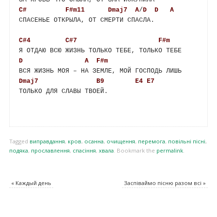
C#
F#m11
Dmaj7
A
/
D
D
A
СПАСЕНЬЕ ОТКРЫЛА, ОТ СМЕРТИ СПАСЛА.

C#4
C#7
F#m
D
A
F#m
Dmaj7
B9
E4
E7
ТОЛЬКО ДЛЯ СЛАВЫ ТВОЕЙ.

Tagged
виправдання
,
кров
,
осанна
,
очищення
,
перемога
,
повільні пісні
,
подяка
,
прославлення
,
спасіння
,
хвала
.
Bookmark the
permalink
.
«
Каждый день
Заспіваймо пісню разом всі
»