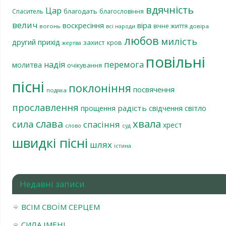
вдячність
Цар
благодать
Спаситель
благословіння
велич
віра
воскресіння
вічне життя
вогонь
довіра
всі народи
любов
милість
другий прихід
захист
кров
жертва
повільні
перемога
надія
молитва
очікування
пісні
поклоніння
посвячення
подяка
прославлення
радість
світло
прощення
свідчення
хвала
слава
сила
спасіння
хрест
слово
суд
швидкі пісні
шлях
істина
Недавні записи
ВСІМ СВОЇМ СЕРЦЕМ
СИЛА ІМЕНІ