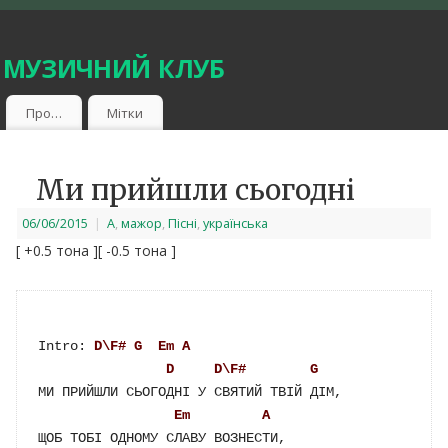
 музичний клуб
Про…
Мітки
Ми прийшли сьогодні
06/06/2015
|
A
,
мажор
,
Пісні
,
українська
[ +0.5 тона ]
[ -0.5 тона ]
Intro: 
D\F#
G
Em
A
D
D\F#
G
МИ ПРИЙШЛИ СЬОГОДНІ У СВЯТИЙ ТВІЙ ДІМ,

Em
A
ЩОБ ТОБІ ОДНОМУ СЛАВУ ВОЗНЕСТИ,
