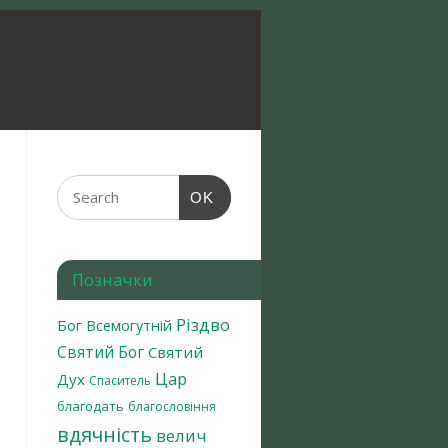
OK
Позначки
Різдво
Бог Всемогутній
Святий Бог
Святий
Цар
Дух
Спаситель
благодать
благословіння
вдячність
велич