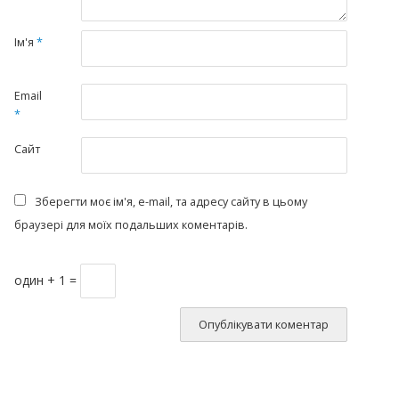
Ім'я
*
Email
*
Сайт
Зберегти моє ім'я, e-mail, та адресу сайту в цьому
браузері для моїх подальших коментарів.
один + 1 =