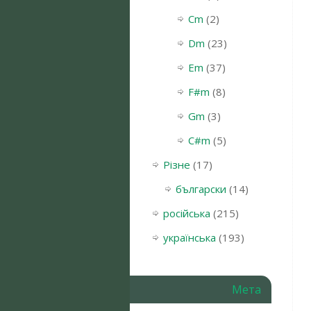
Cm
(2)
Dm
(23)
Em
(37)
F#m
(8)
Gm
(3)
С#m
(5)
Різне
(17)
български
(14)
російська
(215)
українська
(193)
Мета