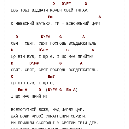
D
D\F#
G
ЩОБ ТОБІ ВІДДАТИ КОЖЕН СВІЙ ТЯГАР,

Em
A
О НЕБЕСНИЙ БАТЬКУ, ТИ – ВСЕСИЛЬНИЙ ЦАР!

D
D\F#
G
A
D
D\F#
G
A
D
D\F#
G
A
C
Bm7
ЩО ВІН БУВ, І ЩО Є,

Em
A
D
  (
D\F#
G
Em
A
) 

І ЩО МАЄ ПРИЙТИ!

ВСЕМОГУТНІЙ БОЖЕ, НАД ЦАРЯМ ЦАР,

ДАЙ ВОДИ ЖИВОЇ СПРАГНЕНИМ СЕРЦЯМ.

МИ ПРИЙШЛИ СЬОГОДНІ У СВЯТИЙ ТВІЙ ДІМ,
