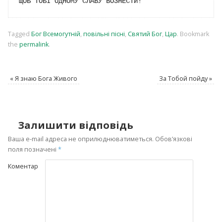
Tagged
Бог Всемогутній
,
повільні пісні
,
Святий Бог
,
Цар
.
Bookmark
the
permalink
.
«
Я знаю Бога Живого
За Тобой пойду
»
Залишити відповідь
Ваша e-mail адреса не оприлюднюватиметься.
Обов’язкові
поля позначені
*
Коментар