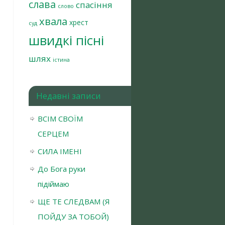
слава
спасіння
слово
хвала
хрест
суд
швидкі пісні
шлях
істина
Недавні записи
ВСІМ СВОЇМ
СЕРЦЕМ
СИЛА ІМЕНІ
До Бога руки
підіймаю
ЩЕ ТЕ СЛЕДВАМ (Я
ПОЙДУ ЗА ТОБОЙ)