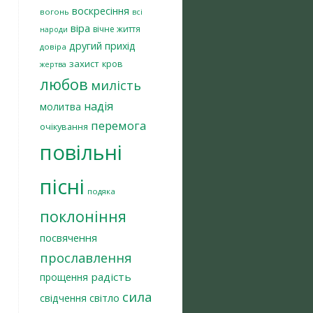
воскресіння
вогонь
всі
віра
вічне життя
народи
другий прихід
довіра
захист
кров
жертва
любов
милість
надія
молитва
перемога
очікування
повільні
пісні
подяка
поклоніння
посвячення
прославлення
радість
прощення
сила
світло
свідчення