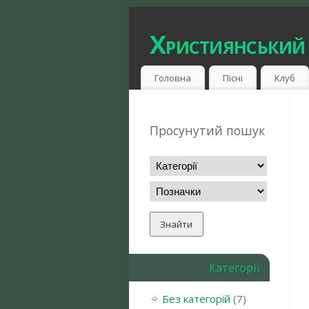
Християнський
Головна
Пісні
Клуб
Просунутий пошук
Категорії
Без категорій
(7)