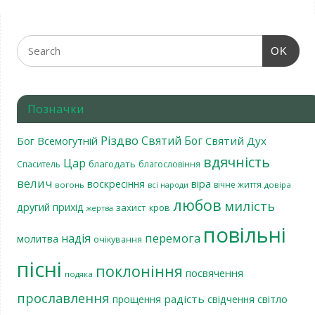
OK
Позначки
Різдво
Святий Бог
Бог Всемогутній
Святий Дух
вдячність
Цар
благодать
Спаситель
благословіння
велич
віра
воскресіння
вічне життя
вогонь
довіра
всі народи
любов
милість
другий прихід
захист
кров
жертва
повільні
перемога
надія
молитва
очікування
пісні
поклоніння
посвячення
подяка
прославлення
радість
світло
прощення
свідчення