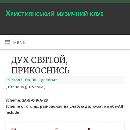
Християнський музичний клуб
MENU
ДУХ СВЯТОЙ,
ПРИКОСНИСЬ
13/05/2017
|
Em
,
Пісні
,
російська
[ +0.5 тона ]
[ -0.5 тона ]
Scheme: 2A-B-C-B-A-2B
Scheme of drums: pau-pau-хэт на слабую долю-хэт на обе-All
Include
Em
C
D