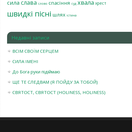
хвала
слава
сила
спасіння
хрест
слово
суд
швидкі пісні
шлях
істина
Недавні записи
ВСІМ СВОЇМ СЕРЦЕМ
СИЛА ІМЕНІ
До Бога руки підіймаю
ЩЕ ТЕ СЛЕДВАМ (Я ПОЙДУ ЗА ТОБОЙ)
СВЯТОСТ, СВЯТОСТ (HOLINESS, HOLINESS)