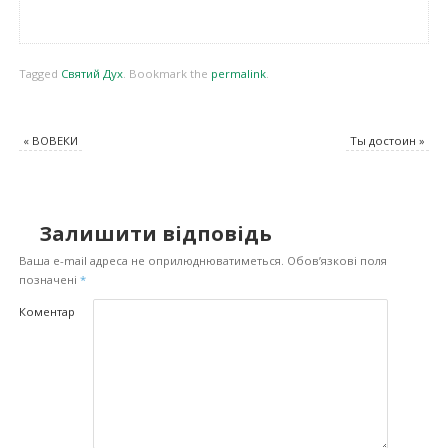
Tagged
Святий Дух
.
Bookmark the
permalink
.
«
ВОВЕКИ
Ты достоин
»
Залишити відповідь
Ваша e-mail адреса не оприлюднюватиметься.
Обов’язкові поля
позначені
*
Коментар