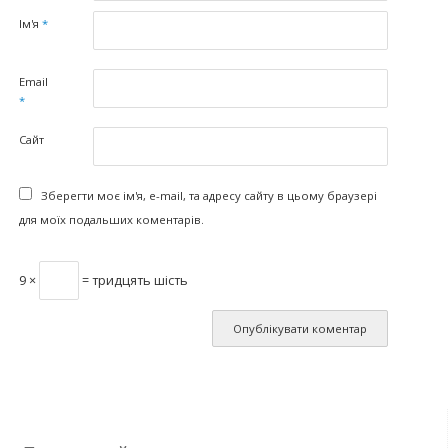
Ім'я
*
Email
*
Сайт
Зберегти моє ім'я, e-mail, та адресу сайту в цьому браузері
для моїх подальших коментарів.
9 ×
= тридцять шість